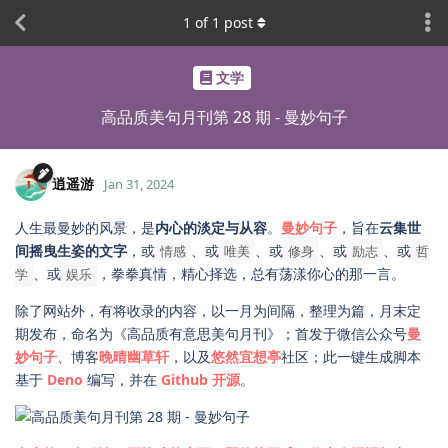
1
of
1
post
文学
高品质美句月刊第 28 期 - 曼妙句子
逍遥游
Jan 31, 2024
人生最曼妙的风景，是
内心的淡定与从容
。
曼妙句子
，旨在
云集世
间摇曳生姿的文字
，或
、或
、或
、或
、或
情感
唯美
修身
励志
哲
、或
，拳拳真情，精心择选，总有荡漾你心的那一言。
学
娱乐
除了网站外，有将收录的内容，以一月为间隔，整理为篇，月末定
期发布，命名为《高品质有意思美句月刊》；首发于微信公众号
曼
妙句子
、博客
晚晴幽草轩
，以及
悠然宜想亭
社区；此一键生成脚本
基于
Deno
编写，并在
Github 开源
。