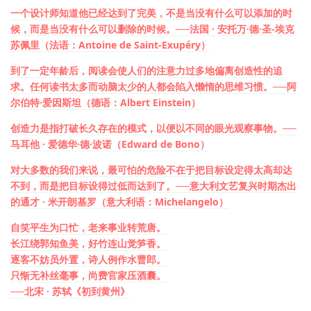
一个设计师知道他已经达到了完美，不是当没有什么可以添加的时
候，而是当没有什么可以删除的时候。──法国 · 安托万·德·圣-埃克
苏佩里（法语：Antoine de Saint-Exupéry）
到了一定年龄后，阅读会使人们的注意力过多地偏离创造性的追
求。任何读书太多而动脑太少的人都会陷入懒惰的思维习惯。──阿
尔伯特·爱因斯坦（德语：Albert Einstein）
创造力是指打破长久存在的模式，以便以不同的眼光观察事物
。──
马耳他 · 爱德华·德·波诺（Edward de Bono）
对大多数的我们来说，最可怕的危险不在于把目标设定得太高却达
不到，而是把目标设得过低而达到了
。──意大利文艺复兴时期杰出
的通才 · 米开朗基罗（意大利语：Michelangelo）
自笑平生为口忙，老来事业转荒唐。
长江绕郭知鱼美，好竹连山觉笋香。
逐客不妨员外置，诗人例作水曹郎。
只惭无补丝毫事，尚费官家压酒囊。
──北宋 · 苏轼《初到黄州》