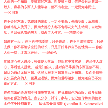
人生的一个秘诀：
要搞难的东西
。即使搞不成，你也会远远超出一
般人。容易的东西人人能学会，整不出名堂。一定要知难而进。
──X 网友
你不会的东西，觉得难的东西，一定不要躲，先搞明白，后精湛，
你就比别人优秀了。
因为大部分人都不舍得花力气去钻研，自动淘
汰，所以你执着的努力，就占了大便宜
。──稻盛和夫
如果有一天： 你不再寻找爱情，只是去爱； 你不再渴望成功，只是
去做；你不再追求空泛的成长，只是开始修养自己的性情—— 你的
人生一切，才真正开始。 ──纪伯伦
常说虚心使人进步，骄傲使人落后，但现实中其实是： 进步使人虚
心，落后使人骄傲。 越无知的人，越对自己掌握的东西坚信不疑，
越认为自己无所不知。这些人根本不知道自己不知道。 反而是那些
认知层次高的人，更谦虚谨慎。因为知道得越多，就知道自己不知
道的更多。──X 网友
任何亲密的关系都不可能没有紧张、挫折和偶尔的白眼。战斗意味
着你有强烈的意见。所以分享，讨论，参与，
但记住你和你的使命
比任何争吵都重要
。──珍妮弗·B·康威勒 (Jennifer B. Kahnweiler)