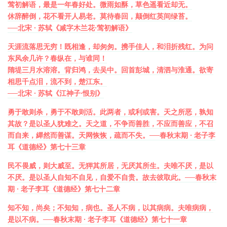
莺初解语，最是一年春好处。微雨如酥，草色遥看近却无。
休辞醉倒，花不看开人易老。莫待春回，颠倒红英间绿苔。
──北宋 · 苏轼《减字木兰花·莺初解语》
天涯流落思无穷！既相逢，却匆匆。携手佳人，和泪折残红。为问
东风余几许？春纵在，与谁同！
隋堤三月水溶溶。背归鸿，去吴中。回首彭城，清泗与淮通。欲寄
相思千点泪，流不到，楚江东。
──北宋 · 苏轼《江神子·恨别》
勇于敢则杀，勇于不敢则活。此两者，或利或害。天之所恶，孰知
其故？是以圣人犹难之。天之道，不争而善胜，不应而善应，不召
而自来，繟然而善谋。天网恢恢，疏而不失。──春秋末期 · 老子李
耳《道德经》第七十三章
民不畏威，则大威至。无狎其所居，无厌其所生。夫唯不厌，是以
不厌。是以圣人自知不自见，自爱不自贵。故去彼取此。──春秋末
期 · 老子李耳《道德经》第七十二章
知不知，尚矣；不知知，病也。圣人不病，以其病病。夫唯病病，
是以不病。──春秋末期 · 老子李耳《道德经》第七十一章