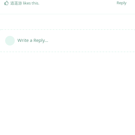
Reply
逍遥游
likes this
.
Write a Reply...