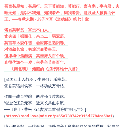
吾言甚易知，甚易行。天下莫能知，莫能行。言有宗，事有君，夫
唯无知，是以不我知。知我者希，则我者贵。是以圣人被褐而怀
玉。──春秋末期 · 老子李耳《道德经》第七十章
诸君莫叹贫，富贵不由人。
丈夫四十强而仕，余当二十弱冠辰。
莫言草木委冬雪，会应苏息遇阳春
。
对酒叙长篇，穷途运命委皇天。
但愿樽中酒酝满，莫惜床头百个钱。
直得优游卒一岁，何劳辛苦事百年。
──〔南北朝〕· 鲍照的《拟行路难十八首》
[泽国江山入战图，生民何计乐樵苏。
凭君莫话封侯事，一将功成万骨枯。
传闻一战百神愁，两岸强兵过未休。
谁道沧江总无事，近来长共血争流。
──〔唐〕· 曹松《己亥岁二首·僖宗广明元年》]
(
https://read.lovejade.cn/p/65a739742c315d2784ce59a1
)
情不知所起，一往而深。那些与旁人说来脸红的绰号暱称、轻灵的