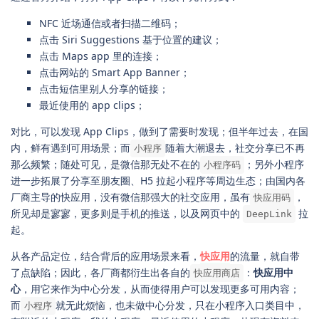
NFC 近场通信或者扫描二维码；
点击 Siri Suggestions 基于位置的建议；
点击 Maps app 里的连接；
点击网站的 Smart App Banner；
点击短信里别人分享的链接；
最近使用的 app clips；
对比，可以发现 App Clips，做到了需要时发现；但半年过去，在国
内，鲜有遇到可用场景；而
随着大潮退去，社交分享已不再
小程序
那么频繁；随处可见，是微信那无处不在的
；另外小程序
小程序码
进一步拓展了分享至朋友圈、H5 拉起小程序等周边生态；由国内各
厂商主导的快应用，没有微信那强大的社交应用，虽有
，
快应用码
所见却是寥寥，更多则是手机的推送，以及网页中的
拉
DeepLink
起。
从各产品定位，结合背后的应用场景来看，
快应用
的流量，就自带
了点缺陷；因此，各厂商都衍生出各自的
：
快应用中
快应用商店
心
，用它来作为中心分发，从而使得用户可以发现更多可用内容；
而
就无此烦恼，也未做中心分发，只在小程序入口类目中，
小程序