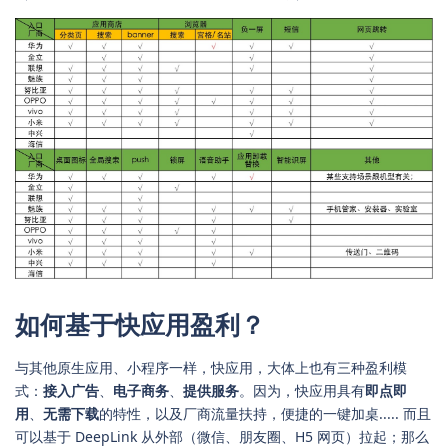
如何基于快应用盈利？
与其他原生应用、小程序一样，快应用，大体上也有三种盈利模
式：
接入广告
、
电子商务
、
提供服务
。因为，快应用具有
即点即
用
、
无需下载
的特性，以及厂商流量扶持，便捷的一键加桌..... 而且
可以基于 DeepLink 从外部（微信、朋友圈、H5 网页）拉起；那么