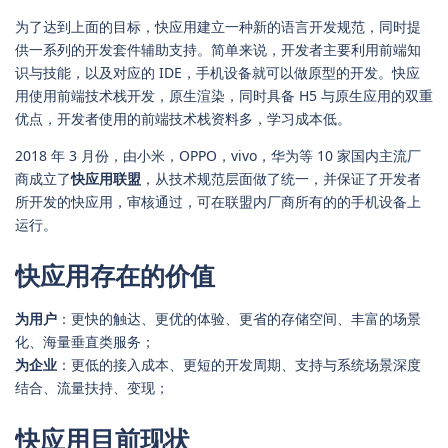
为了达到上面的目标，快应用建立一种新的语言开发规范，同时提
供一系列的开发套件辅助支持。简单来说，开发者主要利用前端知
识与技能，以及对应的 IDE，手机设备就可以做原型的开发。快应
用使用前端技术栈开发，原生渲染，同时具备 H5 与原生应用的双重
优点，开发者使用的前端技术栈资料多，学习成本低。
2018 年 3 月份，由小米，OPPO，vivo，华为等 10 家国内主流厂
商成立了
快应用联盟
，从技术规范层面做了统一，并保证了开发者
所开发的快应用，审核通过，可在联盟内厂商所有的的手机设备上
运行。
快应用存在的价值
为用户
：更快的触达、更优的体验、更省的存储空间、丰富的场景
化、海量垂直类服务；
为企业
：更低的接入成本、更短的开发周期、支持与系统场景深度
结合、流量扶持、变现；
快应用目前现状