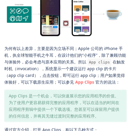
为何有以上差异，主要是因为立场不同；Apple 公司的 iPhone 手
机，执全球智能手机之牛耳，在设计他们的“小程序”，除了兼顾功能
与体验外，必会考虑与原本应用的关系。所以
在触发
App clips
时机（invocation），系统显示一个建议运行 app clip 的卡片
（app clip card），点击按钮，即可运行 app clip；用户如果觉得
体验好，可以下载原生应用；可以参见
App Clips
官方的说法：
App Clips 是一个机会，可以快速展示您的应用程序的价值。
为了使用户更容易获得完整的应用程序，可以在适当的时间在
应用程序剪辑中提供一个下载选项。您甚至可以保留用户提供
的任何信息，并将其无缝过渡到完整的应用程序。
通过官方介绍，打开 App Clips，有以下几种方式：