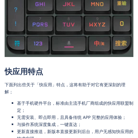
快应用特点
下面列出些关于「快应用」特点，这将有助于对它有更深刻的理
解；
基于手机硬件平台，标准由主流手机厂商组成的快应用联盟制
定；
无需安装、即点即用，且具备传统 APP 完整的应用体验；
与操作系统深度集成，一键直达；
更新直接推送，新版本直接更新到后台，用户无感知快应用的