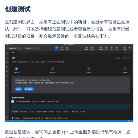
创建测试
在创建测试界面，如果有正在测试中的项目，会显示有项目正在测
试，此时，可以选择继续创建测试或者查看历史报告；如果有已经
测试过后的项目，则会显示最近的一次测试结果在下方。
点击创建测试，会询问是否把 rpk 上传至服务端进行动态检测，点