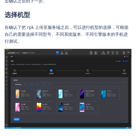
击确认之后到下一步。
选择机型
在确认了把 rpk 上传至服务端之后，可以进行机型的选择，可根据
自己的需要选择不同型号、不同系统版本、不同引擎版本的手机进
行测试。