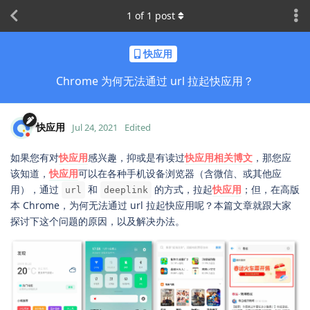
1
of
1
post
快应用
Chrome 为何无法通过 url 拉起快应用？
快应用
Jul 24, 2021
Edited
如果您有对
快应用
感兴趣，抑或是有读过
快应用相关博文
，那您应
该知道，
快应用
可以在各种手机设备浏览器（含微信、或其他应
用），通过
和
的方式，拉起
快应用
；但，在高版
url
deeplink
本 Chrome，为何无法通过 url 拉起快应用呢？本篇文章就跟大家
探讨下这个问题的原因，以及解决办法。