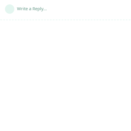
Write a Reply...
友情链接
：
倾城之链
慧悟万象阁
逍遥自在轩
智析单词书
智能体漫游
晚晴幽草轩
编码备忘清单
静轩之别苑
半缘修道观
vivo 快应用官方博客
幽居空谷轩