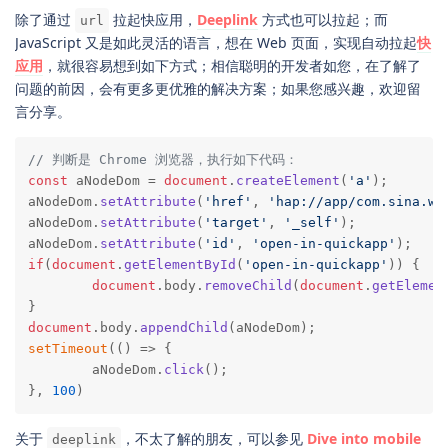
除了通过
拉起快应用，
Deeplink
方式也可以拉起；而
url
JavaScript 又是如此灵活的语言，想在 Web 页面，实现自动拉起
快
应用
，就很容易想到如下方式；相信聪明的开发者如您，在了解了
问题的前因，会有更多更优雅的解决方案；如果您感兴趣，欢迎留
言分享。
// 判断是 Chrome 浏览器，执行如下代码：
const
 aNodeDom = 
document
.
createElement
(
'a'
);

aNodeDom.
setAttribute
(
'href'
, 
'hap://app/com.sina.we
aNodeDom.
setAttribute
(
'target'
, 
'_self'
);

aNodeDom.
setAttribute
(
'id'
, 
'open-in-quickapp'
if
(
document
.
getElementById
(
'open-in-quickapp'
)) {

document
.
body
.
removeChild
(
document
.
getElemen
document
.
body
.
appendChild
setTimeout
(
() =>
 {

	aNodeDom.
click
();

}, 
100
)
关于
，不太了解的朋友，可以参见
Dive into mobile
deeplink