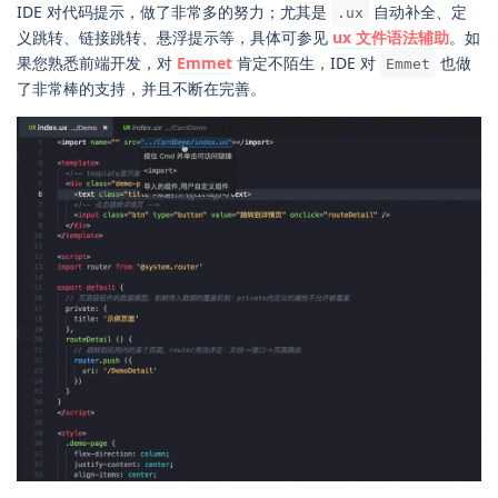
IDE 对代码提示，做了非常多的努力；尤其是
自动补全、定
.ux
义跳转、链接跳转、悬浮提示等，具体可参见
ux 文件语法辅助
。如
果您熟悉前端开发，对
Emmet
肯定不陌生，IDE 对
也做
Emmet
了非常棒的支持，并且不断在完善。