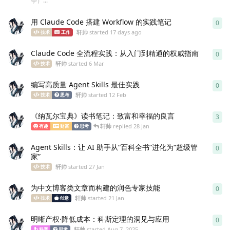
亭）...
用 Claude Code 搭建 Workflow 的实践笔记
0
0
re
轩帅
started
17 days ago
技术
工作
Claude Code 全流程实践：从入门到精通的权威指南
0
0
re
轩帅
started
6 Mar
技术
编写高质量 Agent Skills 最佳实践
0
0
re
轩帅
started
12 Feb
技术
思考
《纳瓦尔宝典》读书笔记：致富和幸福的良言
3
3
re
轩帅
replied
28 Jan
有趣
财富
思考
Agent Skills：让 AI 助手从“百科全书”进化为“超级管
0
0
re
家”
轩帅
started
27 Jan
技术
为中文博客类文章而构建的润色专家技能
0
0
re
轩帅
started
21 Jan
技术
创意
明晰产权·降低成本：科斯定理的洞见与应用
0
0
re
轩帅
started
Aug 7, 2025
科普
思考