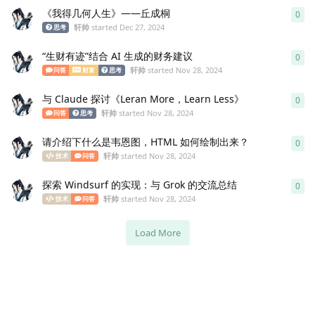
《我得几何人生》——丘成桐
0
0
re
轩帅
started
Dec 27, 2024
思考
“生财有迹”结合 AI 生成的财务建议
0
0
re
轩帅
started
Nov 28, 2024
问答
财富
思考
与 Claude 探讨《Leran More，Learn Less》
0
0
re
轩帅
started
Nov 28, 2024
问答
思考
请介绍下什么是韦恩图，HTML 如何绘制出来？
0
0
re
轩帅
started
Nov 28, 2024
技术
问答
探索 Windsurf 的实现：与 Grok 的交流总结
0
0
re
轩帅
started
Nov 28, 2024
技术
问答
Load More