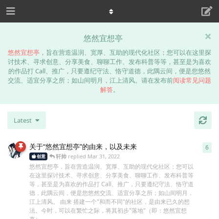
悠然宜想亭
悠然宜想亭
，旨在营造温润、宽厚、互助的现代化社区；您可以在这里探
讨技术、寻求创意、分享美食、聊聊工作、发布科普等等，甚至是为喜欢
的作品打 Call、推广，只要遵纪守法、恪守道德，此隅云间，便是您悠然
交流、适宜分享之所；如山间明月，江上清风。请在发布前
阅读常见问题
解答
。
Latest
关于“悠然宜想亭”的由来，以及未来
6
6
re
轩帅
replied
Mar 31, 2022
创意
悠然宜想亭，旨在营造温润、宽厚、互助的现代化社区；您可以
在这里探讨技术、寻求创意、分享美食、聊聊工作、发布科普等
等，甚至是为喜欢的作品打 Call、推广，只要遵纪守法、恪守道
德，此隅云间，便是您悠然交流、适宜分享之所；如山间明月，
江上清风。 由来 搭建一个"和而不同"的社区，是由来已久的想
法。今时，可以在繁忙之际，将其初步"落地"（即：悠然宜想