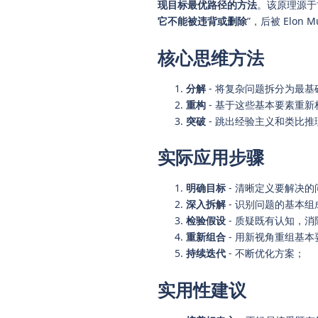
现目标最优路径的方法
。该原理源于
它不能被违背或删除
”，后被 Elon
核心思维方法
分解
- 将复杂问题拆分为最
重构
- 基于这些基本要素重
突破
- 跳出经验主义和类比推
实际应用步骤
明确目标
- 清晰定义要解决的
深入拆解
- 识别问题的基本组
检验假设
- 质疑既有认知，消
重新组合
- 用新视角重组基本
持续迭代
- 不断优化方案；
实用性建议