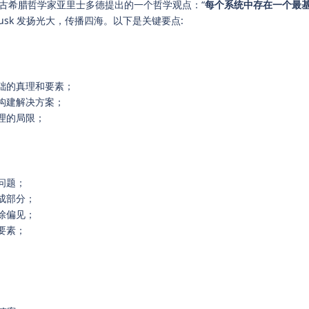
古希腊哲学家亚里士多德提出的一个哲学观点：“
每个系统中存在一个最
 Musk 发扬光大，传播四海。以下是关键要点:
基础的真理和要素；
新构建解决方案；
理的局限；
问题；
成部分；
除偏见；
要素；