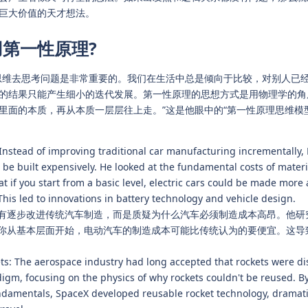
巨大价值的天才想法。
使用第一性原理?
思维去思考问题是非常重要的。我们在生活中总是倾向于比较，对别人已
的结果只能产生细小的迭代发展。第一性原理的思想方式是用物理学的角
里面的本质，再从本质一层层往上走。”这是他眼中的“第一性原理思维模
: Instead of improving traditional car manufacturing incrementally
be built expensively. He looked at the fundamental costs of materia
t if you start from a basic level, electric cars could be made more 
This led to innovations in battery technology and vehicle design.
有逐步改进传统汽车制造，而是质疑为什么汽车必须制造成本高昂。他研
你从基本层面开始，电动汽车的制造成本可能比传统认为的要便宜。这导
s: The aerospace industry had long accepted that rockets were di
igm, focusing on the physics of why rockets couldn't be reused. B
ndamentals, SpaceX developed reusable rocket technology, dramati