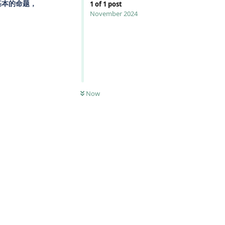
基本的命题，
1
of
1
post
November 2024
0
UNREAD
Now