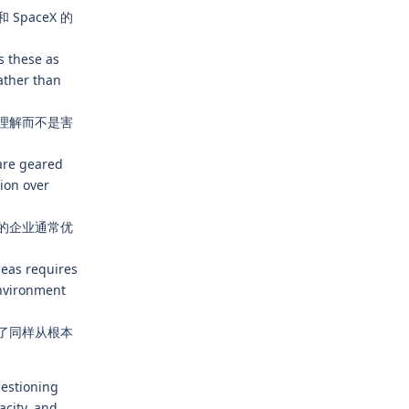
paceX 的
s these as
ather than
理解而不是害
 are geared
ion over
的企业通常优
ideas requires
environment
了同样从根本
uestioning
acity, and