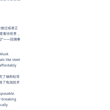
经做过或者正
度看待世界，
型”——回溯事
, Musk
ls like steel
affordably
究了钢和铝等
致了电池技术
sposable.
y breaking
cally