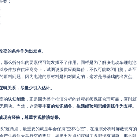
答案；
；
；
；
改变的条件作为出发点。
，那么拆分出的要素很可能发挥不了作用。同样是为了解决电动车锂电池
础条件放在供应商身上，试图说服供应商降价，不仅可能吃闭门羹，甚至
的原料问题，因为电池的原材料是相对固定的，这才是最基础的出发点。
逻辑关系，尽量少引入估计。
高的
认知能量
，正是因为整个推演分析的过程必须保证合理可靠，否则就
无用功。当然，这需要
丰富的知识储备、生活经验和思维训练作为支撑
。
或现有经验，尊重客观推演结果。
关系”这两点，最重要的就是学会保持“空杯心态”，在推演分析时屏蔽现有
会产生看似天马行空的想法。如果出发点和逻辑关系都没有问题，那么就