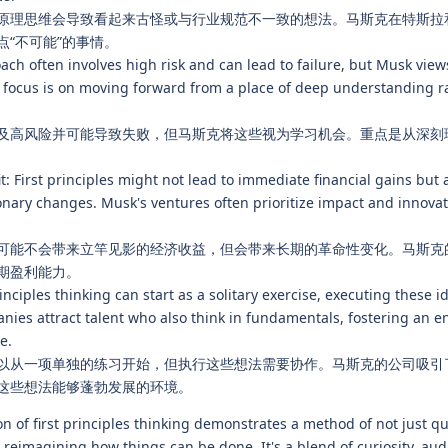
理思维会导致看起来古怪或与行业规范不一致的想法。马斯克在特斯拉和 S
“不可能”的事情。
oach often involves high risk and can lead to failure, but Musk view
e focus is on moving forward from a place of deep understanding r
及高风险并可能导致失败，但马斯克将这些视为学习机会。重点是从深刻
t: First principles might not lead to immediate financial gains but
nary changes. Musk's ventures often prioritize impact and innovat
可能不会带来立竿见影的经济收益，但会带来长期的革命性变化。马斯克
期盈利能力。
rinciples thinking can start as a solitary exercise, executing these 
nies attract talent who also think in fundamentals, fostering an 
e.
以从一项单独的练习开始，但执行这些想法需要协作。马斯克的公司吸引
这些想法能够蓬勃发展的环境。
on of first principles thinking demonstrates a method of not just q
reimagining how things can be done. It's a blend of curiosity, aud