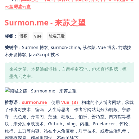
云盘
网盘
云盘
Surmon.me - 来苏之望
标签
：
·
·
博客
Vue
前端开发
关键字
：Surmon 博客, surmon-china, 苏尔蒙, Vue 博客, 前端技
术开发博客, JavaScript 技术
来苏之望。本是浪蝶游蜂，自留半亩石池，但求直抒胸臆，挥
墨九云之中。
推荐语
：
surmon.me
，使用
Vue（3）
构建的个人博客网站，承载
了作者对技术、编码、人生等思考；作者将网站划分为明殿、宁静
寺、无色庵、丹青阁、茫涯、狂浪生、伯乐、善巧堂、四方馆等模
块，来分别承载技术、Github、Vlog、内推、Freelancer、评论、
旅行、主页等内容。站在个人角度看，对于技术、或者生活思考，
都蛮有深度，感兴趣同学，不妨关注下。