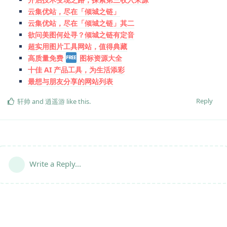
云集优站，尽在「倾城之链」
云集优站，尽在「倾城之链」其二
欲问美图何处寻？倾城之链有定音
超实用图片工具网站，值得典藏
高质量免费
图标资源大全
十佳 AI 产品工具，为生活添彩
最想与朋友分享的网站列表
Reply
轩帅
and
逍遥游
like this
.
Write a Reply...