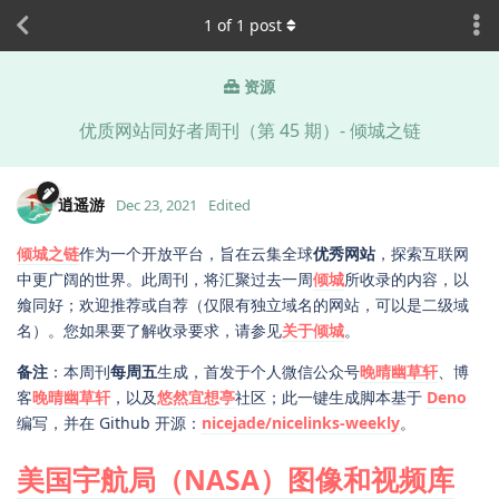
1
of
1
post
资源
优质网站同好者周刊（第 45 期）- 倾城之链
逍遥游
Dec 23, 2021
Edited
倾城之链
作为一个开放平台，旨在云集全球
优秀网站
，探索互联网
中更广阔的世界。此周刊，将汇聚过去一周
倾城
所收录的内容，以
飨同好；欢迎推荐或自荐（仅限有独立域名的网站，可以是二级域
名）。您如果要了解收录要求，请参见
关于倾城
。
备注
：本周刊
每周五
生成，首发于个人微信公众号
晚晴幽草轩
、博
客
晚晴幽草轩
，以及
悠然宜想亭
社区；此一键生成脚本基于
Deno
编写，并在 Github 开源：
nicejade/nicelinks-weekly
。
美国宇航局（NASA）图像和视频库