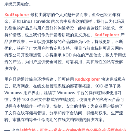
系统完美融合。
KodExplorer
最初由雾渺的个人兴趣开发而来，至今已经五年有
余。正如 Linus Torvalds 的名言中所表达的那样，我们认为代码及
其衍生的产品是与用户最好的沟通桥梁，能够表达我们的追求、坚
持和情感，也是我们作为开发者耕耘的意义所在。
KodExplorer
产
品发布以来，一直以提供极致的产品体验为己任，持续更新，不断
优化，获得了广大用户的肯定和支持。项目当前由杭州可道云网络
有限公司开发和运营，亦将秉承 KOD 内在的产品信念，致力于用优
秀的产品，为用户提供安全可控、可靠易用、高扩展性的私有云解
决方案。
用户只需通过简单环境搭建，即可使用
KodExplorer
快速完成私有
云、私有网盘、在线文档管理系统的部署和搭建。KOD 提供了类
Windows 用户界面，延续了 Windows 平台的操作逻辑和使用习
惯，支持 100 余种文件格式的在线预览，使得用户的私有云产品可
以拥有本地操作一样方便、快捷、安全的体验；为企业用户提供了
了文件在线存储与管理、分享和跨平台访问、群组与权限、生产流
转、审批存档等全生命周期的在线文档管理的解决方案。
── 出自
倾城之链 - 可道云-私有云存储&协同办公平台
企业网盘
企业