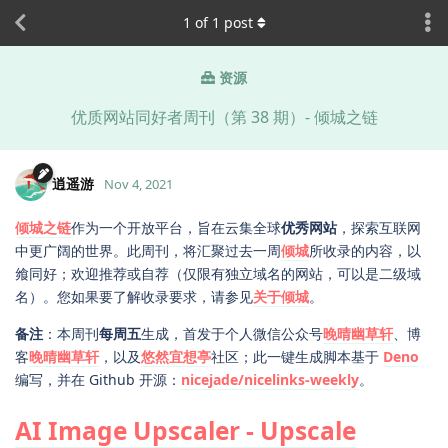
1
of
1
post
资源
优质网站同好者周刊（第 38 期）- 倾城之链
逍遥游
Nov 4, 2021
倾城之链
作为一个开放平台，旨在云集全球
优秀网站
，探索互联网
中更广阔的世界。此周刊，将汇聚过去一周
倾城
所收录的内容，以
飨同好；欢迎推荐或自荐（仅限有独立域名的网站，可以是二级域
名）。您如果要了解收录要求，请参见
关于倾城
。
备注
：本周刊
每周五
生成，首发于个人微信公众号
晚晴幽草轩
、博
客
晚晴幽草轩
，以及
悠然宜想亭
社区；此一键生成脚本基于
Deno
编写，并在 Github 开源：
nicejade/nicelinks-weekly
。
AI Image Upscaler - Upscale