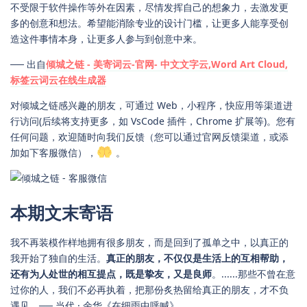
不受限于软件操作等外在因素，尽情发挥自己的想象力，去激发更
多的创意和想法。希望能消除专业的设计门槛，让更多人能享受创
造这件事情本身，让更多人参与到创意中来。
── 出自
倾城之链 - 美寄词云-官网- 中文文字云,Word Art Cloud,
标签云词云在线生成器
对倾城之链感兴趣的朋友，可通过 Web，小程序，快应用等渠道进
行访问(后续将支持更多，如 VsCode 插件，Chrome 扩展等)。您有
任何问题，欢迎随时向我们反馈（您可以通过官网反馈渠道，或添
加如下客服微信），
。
本期文末寄语
我不再装模作样地拥有很多朋友，而是回到了孤单之中，以真正的
我开始了独自的生活。
真正的朋友，不仅仅是生活上的互相帮助，
还有为人处世的相互提点，既是挚友，又是良师
。......那些不曾在意
过你的人，我们不必再执着，把那份炙热留给真正的朋友，才不负
遇见。── 当代 · 余华《在细雨中呼喊》