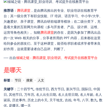
推荐语
：
腾讯课堂
，是由腾讯推出的专业、职业培训在线教育平
台；其一级分类下有职业技能、IT 培训、语言学习、中小学/大学、
兴趣爱好、亲子课堂、腾讯自研前端课等模块；在二级分类下，充
盈着大量的互联网方向课程（多与开发者、产品、设计师、运维、
运营等角色相关）。知晓
腾讯课堂
的存在，是因为参加了腾讯出品
的一次 Web 相关的分享，分享者所用的 PPT 内容，后来都在这里
给到参会的朋友们。至于这种课堂，能否给求职者或求学者带来良
好作用，这就需要读者自己品评、判断了。
── 出自
倾城之链 - 腾讯课堂_职业培训、考试提升在线教育平台
是哪天
标签
：
·
·
节日
搜索
人文
关键字
：二十四节气, 传统节日, 西方节日, 新兴节日, 国际日, 中国
日, 其他节日, 万年历, 名人出生日期, 名人去世日期, 名人年龄, 名人
诞辰, 历史事件, 历史上的今天, 天干地支, 吉凶, 年号, 八字, 数九, 数
伏, 是哪天, 哪一天