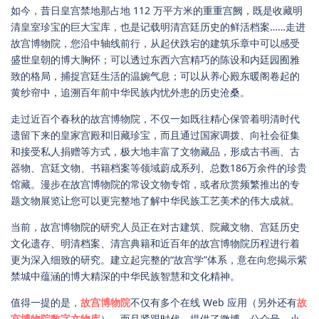
如今，昔日皇宫禁地那占地 112 万平方米的重重宫阙，既是收藏明
清皇室珍宝的巨大宝库，也是记载明清宫廷历史的鲜活档案……走进
故宫博物院，您沿中轴线前行，从起伏跌宕的建筑乐章中可以感受
盛世皇朝的博大胸怀；可以透过东西六宫精巧的陈设和内廷园囿雅
致的格局，捕捉宫廷生活的温婉气息；可以从养心殿东暖阁卷起的
黄纱帘中，追溯百年前中华民族内忧外患的历史沧桑。
走过近百个春秋的故宫博物院，不仅一如既往精心保管着明清时代
遗留下来的皇家宫殿和旧藏珍宝，而且通过国家调拨、向社会征集
和接受私人捐赠等方式，极大地丰富了文物藏品，形成古书画、古
器物、宫廷文物、书籍档案等领域蔚成系列、总数186万余件的珍贵
馆藏。漫步在故宫博物院的常设文物专馆，或者欣赏频繁推出的专
题文物展览让您可以更完整地了解中华民族工艺美术的伟大成就。
当前，故宫博物院的研究人员正在对古建筑、院藏文物、宫廷历史
文化遗存、明清档案、清宫典籍和近百年的故宫博物院历程进行着
更为深入细致的研究。建立起完整的“故宫学”体系，意在向您揭示紫
禁城中蕴涵的博大精深的中华民族智慧和文化精神。
值得一提的是，
故宫博物院
不仅有多个在线 Web 应用（另外还有
故
宫博物院数字文物库
），而且紧跟时代，提供了微博、公众号、小