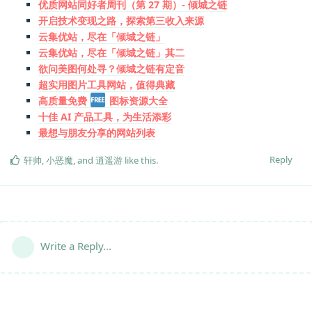
优质网站同好者周刊（第 27 期）- 倾城之链
开启技术变现之路，探索第三收入来源
云集优站，尽在「倾城之链」
云集优站，尽在「倾城之链」其二
欲问美图何处寻？倾城之链有定音
超实用图片工具网站，值得典藏
高质量免费
图标资源大全
十佳 AI 产品工具，为生活添彩
最想与朋友分享的网站列表
Reply
轩帅
,
小恶魔
, and
逍遥游
like this
.
Write a Reply...