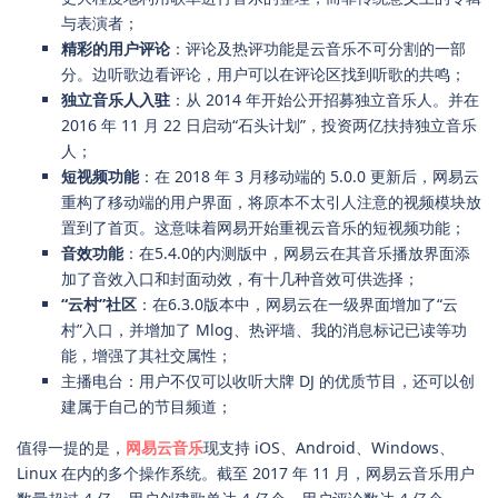
与表演者；
精彩的用户评论
：评论及热评功能是云音乐不可分割的一部
分。边听歌边看评论，用户可以在评论区找到听歌的共鸣；
独立音乐人入驻
：从 2014 年开始公开招募独立音乐人。并在
2016 年 11 月 22 日启动“石头计划”，投资两亿扶持独立音乐
人；
短视频功能
：在 2018 年 3 月移动端的 5.0.0 更新后，网易云
重构了移动端的用户界面，将原本不太引人注意的视频模块放
置到了首页。这意味着网易开始重视云音乐的短视频功能；
音效功能
：在5.4.0的内测版中，网易云在其音乐播放界面添
加了音效入口和封面动效，有十几种音效可供选择；
“云村”社区
：在6.3.0版本中，网易云在一级界面增加了“云
村”入口，并增加了 Mlog、热评墙、我的消息标记已读等功
能，增强了其社交属性；
主播电台：用户不仅可以收听大牌 DJ 的优质节目，还可以创
建属于自己的节目频道；
值得一提的是，
网易云音乐
现支持 iOS、Android、Windows、
Linux 在内的多个操作系统。截至 2017 年 11 月，网易云音乐用户