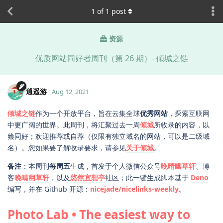
1
of
1
post
资源
优质网站同好者周刊（第 26 期）- 倾城之链
逍遥游
Aug 12, 2021
倾城之链
作为一个开放平台，旨在云集全球
优秀网站
，探索互联网
中更广阔的世界。此周刊，将汇聚过去一周
倾城
所收录的内容，以
飨同好；欢迎推荐或自荐（仅限有独立域名的网站，可以是二级域
名）。您如果要了解收录要求，请参见
关于倾城
。
备注
：本周刊
每周五
生成，首发于个人微信公众号
晚晴幽草轩
、博
客
晚晴幽草轩
，以及
悠然宜想亭
社区；此一键生成脚本基于
Deno
编写，并在 Github 开源：
nicejade/nicelinks-weekly
。
Photo Lab • The easiest way to