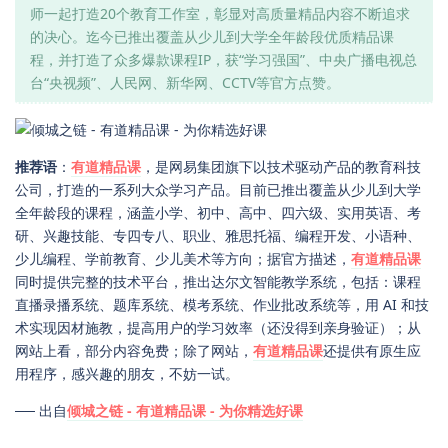
师一起打造20个教育工作室，彰显对高质量精品内容不断追求
的决心。迄今已推出覆盖从少儿到大学全年龄段优质精品课
程，并打造了众多爆款课程IP，获“学习强国”、中央广播电视总
台“央视频”、人民网、新华网、CCTV等官方点赞。
推荐语
：
有道精品课
，是网易集团旗下以技术驱动产品的教育科技
公司，打造的一系列大众学习产品。目前已推出覆盖从少儿到大学
全年龄段的课程，涵盖小学、初中、高中、四六级、实用英语、考
研、兴趣技能、专四专八、职业、雅思托福、编程开发、小语种、
少儿编程、学前教育、少儿美术等方向；据官方描述，
有道精品课
同时提供完整的技术平台，推出达尔文智能教学系统，包括：课程
直播录播系统、题库系统、模考系统、作业批改系统等，用 AI 和技
术实现因材施教，提高用户的学习效率（还没得到亲身验证）；从
网站上看，部分内容免费；除了网站，
有道精品课
还提供有原生应
用程序，感兴趣的朋友，不妨一试。
── 出自
倾城之链 - 有道精品课 - 为你精选好课