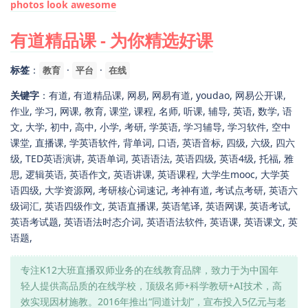
photos look awesome
有道精品课 - 为你精选好课
标签
：
·
·
教育
平台
在线
关键字
：有道, 有道精品课, 网易, 网易有道, youdao, 网易公开课,
作业, 学习, 网课, 教育, 课堂, 课程, 名师, 听课, 辅导, 英语, 数学, 语
文, 大学, 初中, 高中, 小学, 考研, 学英语, 学习辅导, 学习软件, 空中
课堂, 直播课, 学英语软件, 背单词, 口语, 英语音标, 四级, 六级, 四六
级, TED英语演讲, 英语单词, 英语语法, 英语四级, 英语4级, 托福, 雅
思, 逻辑英语, 英语作文, 英语讲课, 英语课程, 大学生mooc, 大学英
语四级, 大学资源网, 考研核心词速记, 考神有道, 考试点考研, 英语六
级词汇, 英语四级作文, 英语直播课, 英语笔译, 英语网课, 英语考试,
英语考试题, 英语语法时态介词, 英语语法软件, 英语课, 英语课文, 英
语题,
专注K12大班直播双师业务的在线教育品牌，致力于为中国年
轻人提供高品质的在线学校，顶级名师+科学教研+AI技术，高
效实现因材施教。2016年推出“同道计划”，宣布投入5亿元与老