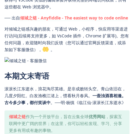
这些都在 Web 浏览器中。
── 出自
倾城之链 - Anyfiddle - The easiest way to code online
对倾城之链感兴趣的朋友，可通过 Web，小程序，快应用等渠道进
行访问(后续将支持更多，如 VsCode 插件，Chrome 扩展等)。您有
任何问题，欢迎随时向我们反馈（您可以通过官网反馈渠道，或添
加如下客服微信），
。
本期文末寄语
滚滚长江东逝水，浪花淘尽英雄。是非成败转头空。青山依旧在，
几度夕阳红。白发渔樵江渚上，惯看秋月春风。
一壶浊酒喜相逢。
古今多少事，都付笑谈中
。──明·杨慎《临江仙·滚滚长江东逝水》
倾城之链
作为一个开放平台，旨在云集全球
优秀网站
，探索互
联网中更广阔的世界；在这里，你可以轻松发现、学习、分享
更多有用或有趣的事物。