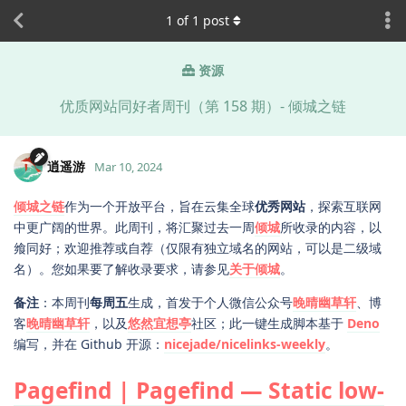
1
of
1
post
资源
优质网站同好者周刊（第 158 期）- 倾城之链
逍遥游
Mar 10, 2024
倾城之链
作为一个开放平台，旨在云集全球
优秀网站
，探索互联网
中更广阔的世界。此周刊，将汇聚过去一周
倾城
所收录的内容，以
飨同好；欢迎推荐或自荐（仅限有独立域名的网站，可以是二级域
名）。您如果要了解收录要求，请参见
关于倾城
。
备注
：本周刊
每周五
生成，首发于个人微信公众号
晚晴幽草轩
、博
客
晚晴幽草轩
，以及
悠然宜想亭
社区；此一键生成脚本基于
Deno
编写，并在 Github 开源：
nicejade/nicelinks-weekly
。
Pagefind | Pagefind — Static low-