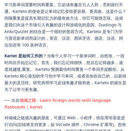
学习新单词需要时间和重复。它必须有趣且引人入胜，否则就行不
通。Karteto 的使命是让单词记忆变得更容易、更高效。这是什么？
间隔重复是提高长期记忆力的最有效方法，但它可能很乏味。这就
是我们向这个市场引入有趣的设计和游戏化的原因。Duolingo 与
Anki/Quizlet 的结合是一个很好的形容方式。Karteto 是专门为学
习英语新单词而设计的，英语、汉语、西班牙语、德语、法语、阿
拉伯语等 100 多种语言。
Kartet 是如何工作的
？当每个人学习一个新单词时，自然地，一段
时间后开始忘记它。首先，我们忘记得很快，然后忘记得越多，速
度就越慢,重复。 Karteto 预测最佳时间重复一个单词并提醒你。从
Karteto 精心策划的学习包中学习单词，或者添加你自己的，以获得
最大的灵活性。研究表明学习必须有趣才能有效，Karteto 的诞生是
为了让学习更有趣。
── 出自
倾城之链 - Learn foreign words with language
flashcards | kartet
对倾城之链感兴趣的朋友，可通过 Web，小程序，快应用等渠道进
行访问(后续将支持更多，如 VsCode 插件，Chrome 扩展等)。您有