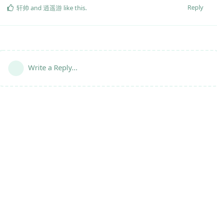
Reply
轩帅
and
逍遥游
like this
.
Write a Reply...