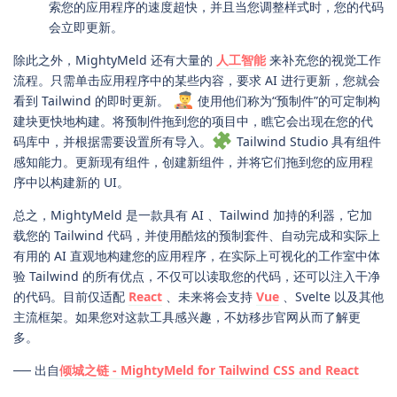
索您的应用程序的速度超快，并且当您调整样式时，您的代码
会立即更新。
除此之外，MightyMeld 还有大量的
人工智能
来补充您的视觉工作
流程。只需单击应用程序中的某些内容，要求 AI 进行更新，您就会
看到 Tailwind 的即时更新。
使用他们称为“预制件”的可定制构
建块更快地构建。将预制件拖到您的项目中，瞧它会出现在您的代
码库中，并根据需要设置所有导入。
Tailwind Studio 具有组件
感知能力。更新现有组件，创建新组件，并将它们拖到您的应用程
序中以构建新的 UI。
总之，MightyMeld 是一款具有 AI 、Tailwind 加持的利器，它加
载您的 Tailwind 代码，并使用酷炫的预制套件、自动完成和实际上
有用的 AI 直观地构建您的应用程序，在实际上可视化的工作室中体
验 Tailwind 的所有优点，不仅可以读取您的代码，还可以注入干净
的代码。目前仅适配
React
、未来将会支持
Vue
、Svelte 以及其他
主流框架。如果您对这款工具感兴趣，不妨移步官网从而了解更
多。
── 出自
倾城之链 - MightyMeld for Tailwind CSS and React