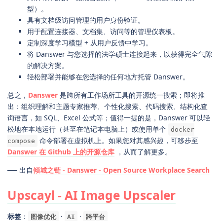
型）。
具有文档级访问管理的用户身份验证。
用于配置连接器、文档集、访问等的管理仪表板。
定制深度学习模型 + 从用户反馈中学习。
将 Danswer 与您选择的法学硕士连接起来，以获得完全气隙
的解决方案。
轻松部署并能够在您选择的任何地方托管 Danswer。
总之，
Danswer
是跨所有工作场所工具的开源统一搜索；即将推
出：组织理解和主题专家推荐、个性化搜索、代码搜索、结构化查
询语言，如 SQL、Excel 公式等；值得一提的是，Danswer 可以轻
松地在本地运行（甚至在笔记本电脑上）或使用单个
docker
命令部署在虚拟机上。如果您对其感兴趣，可移步至
compose
Danswer 在 Github 上的开源仓库
，从而了解更多。
── 出自
倾城之链 - Danswer - Open Source Workplace Search
Upscayl - AI Image Upscaler
标签
：
·
·
图像优化
AI
跨平台