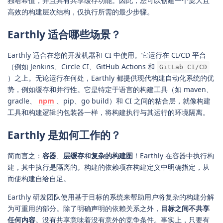
独哈希值，并且具有共享缓存功能。因此，您可以创建一个庞大且
高效的构建层次结构，仅执行所需的最少步骤。
Earthly 适合哪些场景？
Earthly 适合在您的开发机器和 CI 中使用。它运行在 CI/CD 平台
（例如 Jenkins、Circle CI、GitHub Actions 和
GitLab CI/CD
）之上。无论运行在何处，Earthly 都提供现代构建自动化系统的优
势，例如缓存和并行性。它是特定于语言的构建工具（如 maven、
gradle、
npm
、pip、go build）和 CI 之间的粘合层，就像构建
工具和构建逻辑的包装器一样，将构建执行与其运行的环境隔离。
Earthly 是如何工作的？
简而言之：
容器
、
层缓存
和
复杂的构建图
！Earthly 在容器中执行构
建，其中执行是隔离的。构建的依赖项在构建定义中明确指定，从
而使构建自给自足。
Earthly 研发团队使用基于目标的系统来帮助用户将复杂的构建分解
为可重用的部分。除了明确声明的依赖关系之外，
目标之间不共享
任何内容
。没有共享意味着没有意外的竞争条件。事实上，只要有