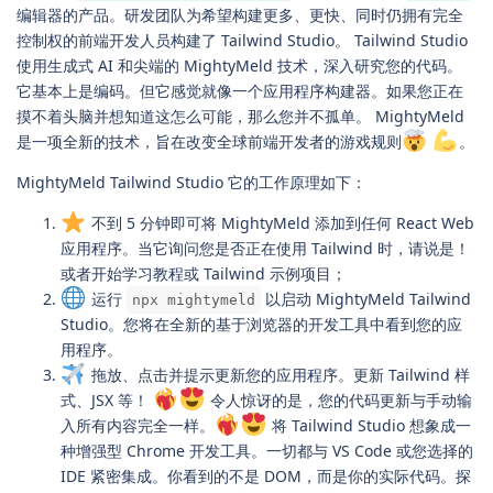
编辑器的产品。研发团队为希望构建更多、更快、同时仍拥有完全
控制权的前端开发人员构建了 Tailwind Studio。 Tailwind Studio
使用生成式 AI 和尖端的 MightyMeld 技术，深入研究您的代码。
它基本上是编码。但它感觉就像一个应用程序构建器。如果您正在
摸不着头脑并想知道这怎么可能，那么您并不孤单。 MightyMeld
是一项全新的技术，旨在改变全球前端开发者的游戏规则
。
MightyMeld Tailwind Studio 它的工作原理如下：
不到 5 分钟即可将 MightyMeld 添加到任何 React Web
应用程序。当它询问您是否正在使用 Tailwind 时，请说是！
或者开始学习教程或 Tailwind 示例项目；
运行
以启动 MightyMeld Tailwind
npx mightymeld
Studio。您将在全新的基于浏览器的开发工具中看到您的应
用程序。
拖放、点击并提示更新您的应用程序。更新 Tailwind 样
式、JSX 等！
令人惊讶的是，您的代码更新与手动输
入所有内容完全一样。
将 Tailwind Studio 想象成一
种增强型 Chrome 开发工具。一切都与 VS Code 或您选择的
IDE 紧密集成。你看到的不是 DOM，而是你的实际代码。探