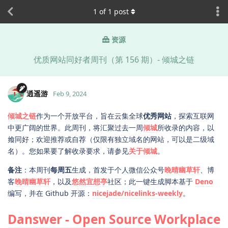
1
of
1
post
资源
优质网站同好者周刊（第 156 期）- 倾城之链
逍遥游
Feb 9, 2024
倾城之链
作为一个开放平台，旨在云集全球
优秀网站
，探索互联网
中更广阔的世界。此周刊，将汇聚过去一周
倾城
所收录的内容，以
飨同好；欢迎推荐或自荐（仅限有独立域名的网站，可以是二级域
名）。您如果要了解收录要求，请参见
关于倾城
。
备注
：本周刊
每周五
生成，首发于个人微信公众号
晚晴幽草轩
、博
客
晚晴幽草轩
，以及
悠然宜想亭
社区；此一键生成脚本基于
Deno
编写，并在 Github 开源：
nicejade/nicelinks-weekly
。
Danswer - Open Source Workplace