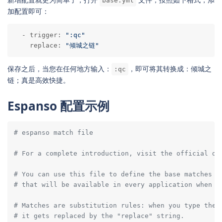
base.yml
加配置即可：
  - trigger: 
":qc"
    replace: 
"倾城之链"
保存之后，当您在任何地方输入：
，即可将其转换成：倾城之
:qc
链；真是高效快捷。
Espanso 配置示例
# espanso match file
# For a complete introduction, visit the official do
# You can use this file to define the base matches (
# that will be available in every application when u
# Matches are substitution rules: when you type the 
# it gets replaced by the "replace" string.