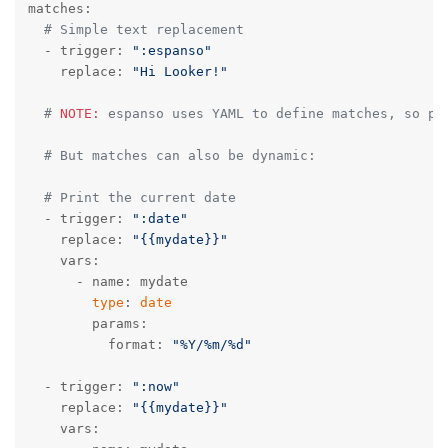
matches:

# Simple text replacement
  - trigger: 
":espanso"
    replace: 
"Hi Looker!"
# 
NOTE:
 espanso uses YAML to define matches, so pa
# But matches can also be dynamic:
# Print the current date
  - trigger: 
":date"
    replace: 
"{{mydate}}"
    vars:

      - name: mydate

type
: 
date
        params:

          format: 
"%Y/%m/%d"
  - trigger: 
":now"
    replace: 
"{{mydate}}"
    vars:
