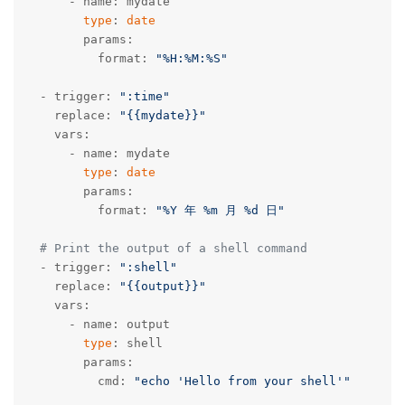
      - name: mydate

type
: 
date
        params:

          format: 
"%H:%M:%S"
  - trigger: 
":time"
    replace: 
"{{mydate}}"
    vars:

      - name: mydate

type
: 
date
        params:

          format: 
"%Y 年 %m 月 %d 日"
# Print the output of a shell command
  - trigger: 
":shell"
    replace: 
"{{output}}"
    vars:

      - name: output

type
: shell

        params:

          cmd: 
"echo 'Hello from your shell'"