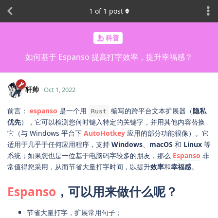
1
of
1
post
科普
如何基于 Espanso 提高打字效率，提升幸福感？
轩帅
Oct 1, 2022
前言：
espanso
是一个用
编写的跨平台文本扩展器（
隐私
Rust
优先
），它可以检测您何时键入特定的关键字，并用其他内容替换
它（与 Windows 平台下
AutoHotkey
应用的部分功能很像）。它
适用于几乎于任何应用程序，支持
Windows
、
macOS
和
Linux
等
系统；如果您也是一位基于电脑码字较多的朋友，那么
Espanso
非
常值得您采用，从而节省大量打字时间，以提升
效率
和
幸福感
。
Espanso
，可以用来做什么呢？
节省大量打字，扩展常用句子；